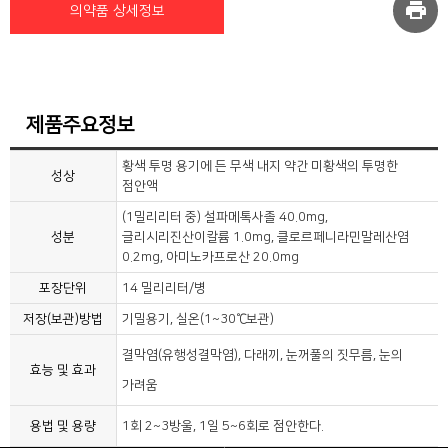
print
의약품 상세정보
제품주요정보
황색 투명 용기에 든 무색 내지 약간 미황색의 투명한
성상
점안액
(1밀리리터 중) 설파메톡사졸 40.0mg,
성분
글리시리진산이칼륨 1.0mg, 클로르페니라민말레산염
0.2mg, 아미노카프로산 20.0mg
포장단위
14 밀리리터/병
저장(보관)방법
기밀용기, 실온(1~30℃보관)
결막염(유행성결막염), 다래끼, 눈꺼풀의 짓무름, 눈의
효능 및 효과
가려움
용법 및 용량
1회 2~3방울, 1일 5~6회로 점안한다.