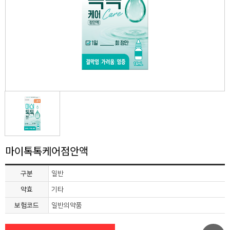
마이톡톡케어점안액
구분
일반
약효
기타
보험코드
일반의약품