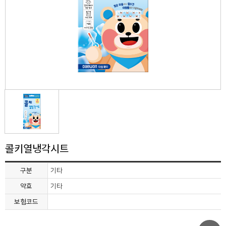
콜키열냉각시트
구분
기타
약효
기타
보험코드