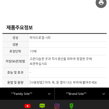
print
제품주요정보
성상
하이드로겔 시트
성분
포장단위
10매
고온다습한 곳과 직사광선을 피하여 청결한 곳에
저장(보관)방법
보관하십시오
효능 및 효과
-
용법 및 용량
[사용방법] 이마, 목, 등 열이 나는 부위에 붙여주세요