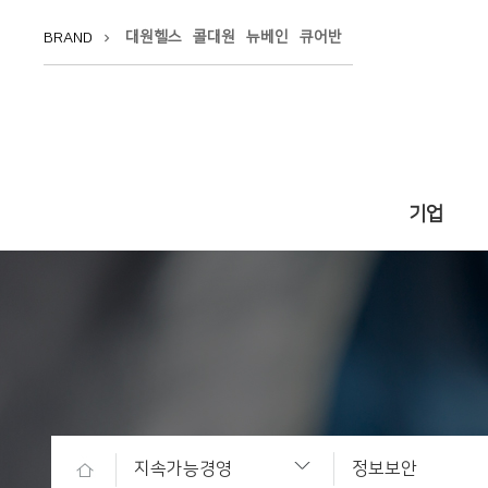
대원헬스
콜대원
뉴베인
큐어반
BRAND
keyboard_arrow_right
기업
인사말
회사소개
사업 VISION
공장소개
해외사업
오시는 길
지속가능경영
정보보안