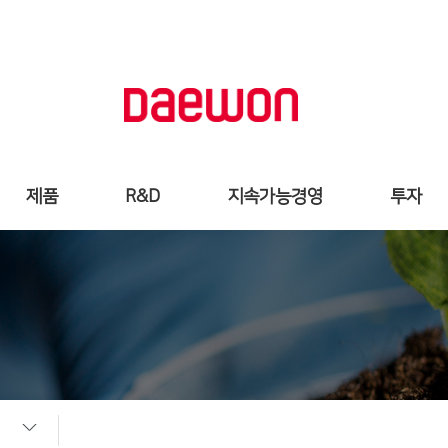
제품
R&D
지속가능경영
투자
제품소식
연구소 소개
ESG전략
주가정보
제품검색
R&D VISION
사회공헌
재무정보
약국찾기
연구분야
인권경영
IR
연구과제
윤리준법경영
주요연구성과
정보보안
공급망관리