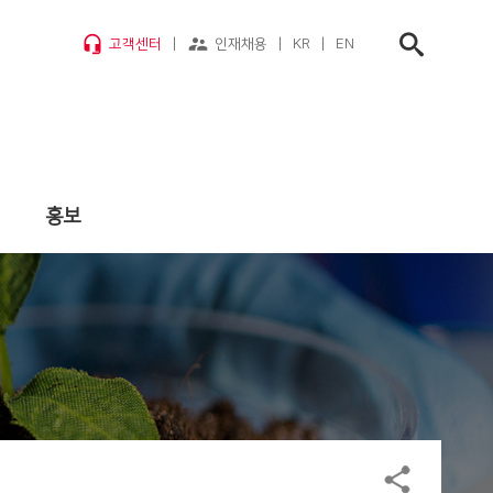
headset_mic
supervisor_account
고객센터
|
인재채용
|
KR
|
EN
홍보
대원뉴스룸
대원온에어
대원홍보영화관