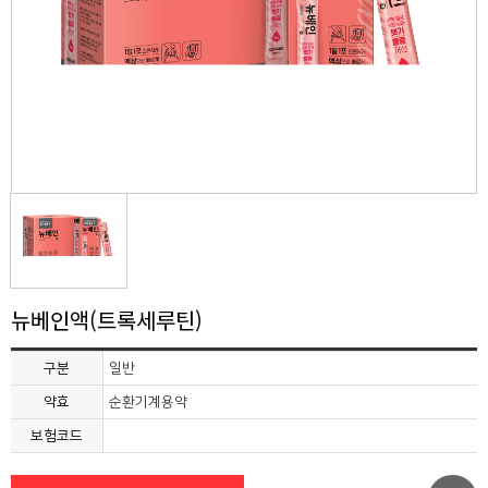
뉴베인액(트록세루틴)
구분
일반
약효
순환기계용약
보험코드