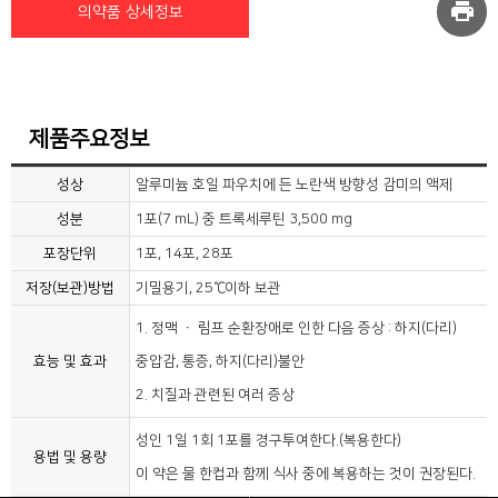
print
의약품 상세정보
제품주요정보
성상
알루미늄 호일 파우치에 든 노란색 방향성 감미의 액제
성분
1포(7 mL) 중 트록세루틴 3,500 mg
포장단위
1포, 14포, 28포
저장(보관)방법
기밀용기, 25℃이하 보관
1. 정맥 ㆍ 림프 순환장애로 인한 다음 증상 : 하지(다리)
효능 및 효과
중압감, 통증, 하지(다리)불안
2. 치질과 관련된 여러 증상
성인 1일 1회 1포를 경구투여한다.(복용한다)
용법 및 용량
이 약은 물 한컵과 함께 식사 중에 복용하는 것이 권장된다.